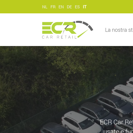
NL
FR
EN
DE
ES
IT
La nostra st
ECR Car Reta
usate e fu