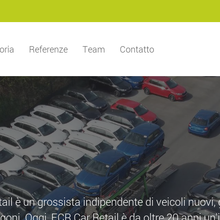
oria
Referenze
Team
Contatto
il è un grossista indipendente di veicoli nuovi,
rgoni. Oggi, ECR Car Retail è da oltre 20 anni un