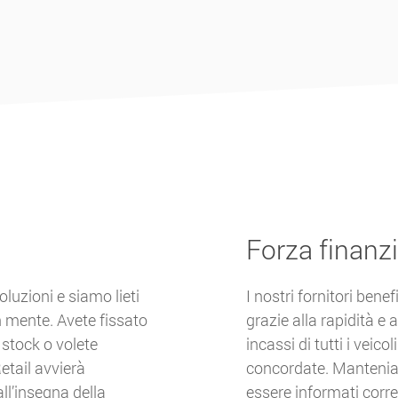
Forza finanzi
luzioni e siamo lieti
I nostri fornitori bene
n mente. Avete fissato
grazie alla rapidità e 
 stock o volete
incassi di tutti i veico
etail avvierà
concordate. Manteniam
all’insegna della
essere informati corr