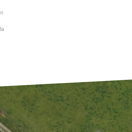
un
la